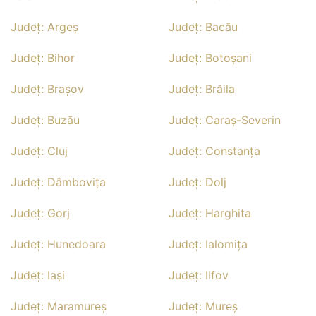
Județ: Argeş
Județ: Bacău
Județ: Bihor
Județ: Botoşani
Județ: Braşov
Județ: Brăila
Județ: Buzău
Județ: Caraş-Severin
Județ: Cluj
Județ: Constanţa
Județ: Dâmboviţa
Județ: Dolj
Județ: Gorj
Județ: Harghita
Județ: Hunedoara
Județ: Ialomiţa
Județ: Iaşi
Județ: Ilfov
Județ: Maramureş
Județ: Mureş