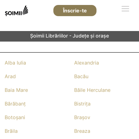
Înscrie-te
Șoimii Librăriilor - Județe și orașe
Alba Iulia
Alexandria
Arad
Bacău
Baia Mare
Băile Herculane
Bărăbanţ
Bistriţa
Botoşani
Braşov
Brăila
Breaza