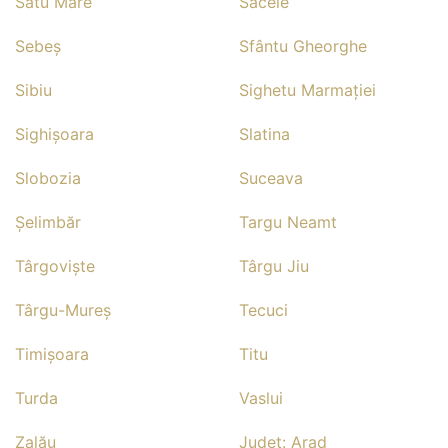
Satu Mare
Săcele
Sebeş
Sfântu Gheorghe
Sibiu
Sighetu Marmaţiei
Sighişoara
Slatina
Slobozia
Suceava
Şelimbăr
Targu Neamt
Târgovişte
Târgu Jiu
Târgu-Mureş
Tecuci
Timişoara
Titu
Turda
Vaslui
Zalău
Județ: Arad