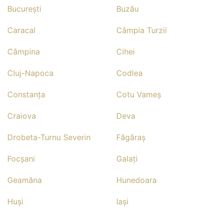
Bucureşti
Buzău
Caracal
Câmpia Turzii
Câmpina
Cihei
Cluj-Napoca
Codlea
Constanţa
Cotu Vameş
Craiova
Deva
Drobeta-Turnu Severin
Făgăraş
Focşani
Galaţi
Geamăna
Hunedoara
Huşi
Iaşi