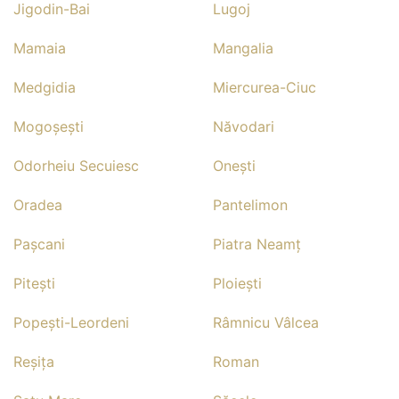
Jigodin-Bai
Lugoj
Mamaia
Mangalia
Medgidia
Miercurea-Ciuc
Mogoşeşti
Năvodari
Odorheiu Secuiesc
Oneşti
Oradea
Pantelimon
Paşcani
Piatra Neamţ
Piteşti
Ploieşti
Popeşti-Leordeni
Râmnicu Vâlcea
Reşiţa
Roman