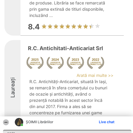
de produse. Librăria se face remarcată
prin gama extinsă de titluri disponibile,
incluzând ...
8.4
R.C. Antichitati-Anticariat Srl
Arată mai multe >>
Laureați
R.C. Antichități-Anticariat, situată în Iași,
se remarcă în sfera comerțului cu bunuri
de ocazie și antichități, având o
prezență notabilă în acest sector încă
din anul 2017. Firma a ales să se
concentreze pe furnizarea unei game
variate de ...
ȘOIMII Librăriilor
Live chat
8.4