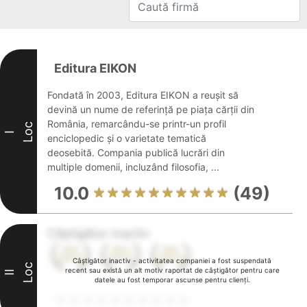
Editura EIKON
Fondată în 2003, Editura EIKON a reușit să
devină un nume de referință pe piața cărții din
România, remarcându-se printr-un profil
Loc
I
enciclopedic și o varietate tematică
deosebită. Compania publică lucrări din
multiple domenii, incluzând filosofia, ...
10.0
(49)
Câștigător inactiv
Câștigător inactiv - activitatea companiei a fost suspendată
Loc
recent sau există un alt motiv raportat de câștigător pentru care
II
datele au fost temporar ascunse pentru clienți.