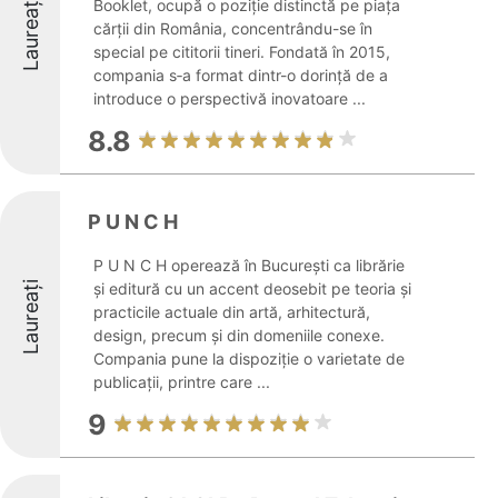
Laureați
Booklet, ocupă o poziție distinctă pe piața
cărții din România, concentrându-se în
special pe cititorii tineri. Fondată în 2015,
compania s‑a format dintr-o dorință de a
introduce o perspectivă inovatoare ...
8.8
P U N C H
P U N C H operează în București ca librărie
Laureați
și editură cu un accent deosebit pe teoria și
practicile actuale din artă, arhitectură,
design, precum și din domeniile conexe.
Compania pune la dispoziție o varietate de
publicații, printre care ...
9