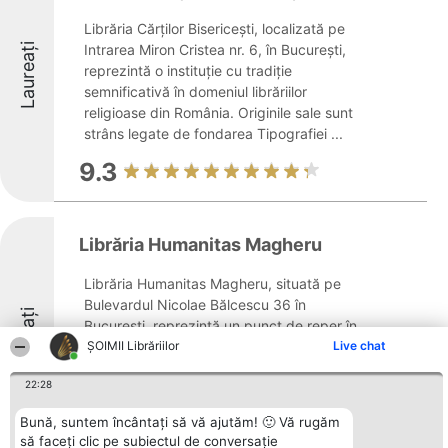
Librăria Cărților Bisericești, localizată pe
Laureați
Intrarea Miron Cristea nr. 6, în București,
reprezintă o instituție cu tradiție
semnificativă în domeniul librăriilor
religioase din România. Originile sale sunt
strâns legate de fondarea Tipografiei ...
9.3
Librăria Humanitas Magheru
Librăria Humanitas Magheru, situată pe
Bulevardul Nicolae Bălcescu 36 în
Laureați
București, reprezintă un punct de reper în
cadrul scenei culturale din România.
ȘOIMII Librăriilor
Live chat
Fondată în aprilie 2017, librăria face parte
22:28
din cadrul Grupului Humanitas, unde se
regăsesc ...
Bună, suntem încântați să vă ajutăm! 🙂 Vă rugăm
să faceți clic pe subiectul de conversație