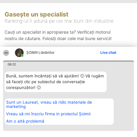
Gasește un specialist
Ranking-ul îi adună pe cei mai buni din industrie
Cauți un specialist in apropierea ta? Verificați motorul
nostru de căutare. Folosiți doar cele mai bune servicii!
ȘOIMII Librăriilor
Live chat
Căutare
06:22
Bună, suntem încântați să vă ajutăm! 🙂 Vă rugăm
să faceți clic pe subiectul de conversație
corespunzător! 🙂
Sunt un Laureat, vreau să ridic materiale de
Organizator Ranking
Plebiscyt
Contact
marketing
BRIGHT SOLUTIONS BR SRL
Câștigătorii
Contact
Aleea Timisul De Sus 2 Bl. A30
Lista Tuturor
Vreau să-mi înscriu firma in proiectul Șoimii
Sc. A Et. 4 Ap. 13 Cod 061952
Laureaților
Am o altă problemă
București
Reguli
CUI 36737675
Statut
tel: +40 770 990 492
Politica de
confidențialitate