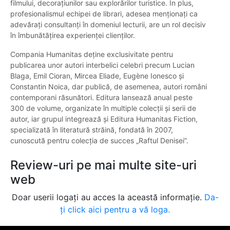
filmului, decorațiunilor sau explorărilor turistice. În plus,
profesionalismul echipei de librari, adesea menționați ca
adevărați consultanți în domeniul lecturii, are un rol decisiv
în îmbunătățirea experienței clienților.
Compania Humanitas deține exclusivitate pentru
publicarea unor autori interbelici celebri precum Lucian
Blaga, Emil Cioran, Mircea Eliade, Eugène Ionesco și
Constantin Noica, dar publică, de asemenea, autori români
contemporani răsunători. Editura lansează anual peste
300 de volume, organizate în multiple colecții și serii de
autor, iar grupul integrează și Editura Humanitas Fiction,
specializată în literatură străină, fondată în 2007,
cunoscută pentru colecția de succes „Raftul Denisei”.
Review-uri pe mai multe site-uri
web
Doar userii logați au acces la această informație.
Da-
ți click aici pentru a vă loga.