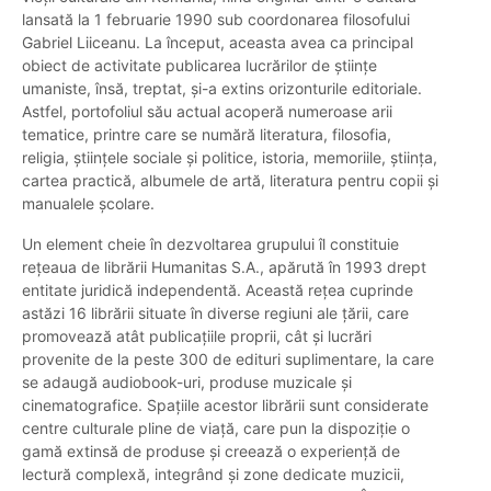
lansată la 1 februarie 1990 sub coordonarea filosofului
Gabriel Liiceanu. La început, aceasta avea ca principal
obiect de activitate publicarea lucrărilor de științe
umaniste, însă, treptat, și-a extins orizonturile editoriale.
Astfel, portofoliul său actual acoperă numeroase arii
tematice, printre care se numără literatura, filosofia,
religia, științele sociale și politice, istoria, memoriile, știința,
cartea practică, albumele de artă, literatura pentru copii și
manualele școlare.
Un element cheie în dezvoltarea grupului îl constituie
rețeaua de librării Humanitas S.A., apărută în 1993 drept
entitate juridică independentă. Această rețea cuprinde
astăzi 16 librării situate în diverse regiuni ale țării, care
promovează atât publicațiile proprii, cât și lucrări
provenite de la peste 300 de edituri suplimentare, la care
se adaugă audiobook-uri, produse muzicale și
cinematografice. Spațiile acestor librării sunt considerate
centre culturale pline de viață, care pun la dispoziție o
gamă extinsă de produse și creează o experiență de
lectură complexă, integrând și zone dedicate muzicii,