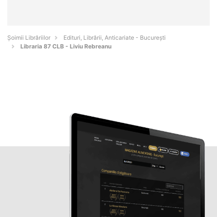
Șoimii Librăriilor
Edituri, Librării, Anticariate - Bucureşti
Libraria 87 CLB - Liviu Rebreanu