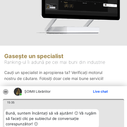
Gasește un specialist
Ranking-ul îi adună pe cei mai buni din industrie
Cauți un specialist in apropierea ta? Verificați motorul
nostru de căutare. Folosiți doar cele mai bune servicii!
ȘOIMII Librăriilor
Live chat
Căutare
15:35
Bună, suntem încântați să vă ajutăm! 🙂 Vă rugăm
să faceți clic pe subiectul de conversație
corespunzător! 🙂