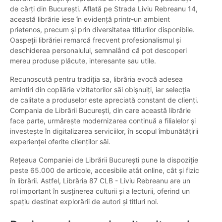
de cărți din București. Aflată pe Strada Liviu Rebreanu 14,
această librărie iese în evidență printr-un ambient
prietenos, precum și prin diversitatea titlurilor disponibile.
Oaspeții librăriei remarcă frecvent profesionalismul și
deschiderea personalului, semnalând că pot descoperi
mereu produse plăcute, interesante sau utile.
Recunoscută pentru tradiția sa, librăria evocă adesea
amintiri din copilărie vizitatorilor săi obișnuiți, iar selecția
de calitate a produselor este apreciată constant de clienți.
Compania de Librării București, din care această librărie
face parte, urmărește modernizarea continuă a filialelor și
investește în digitalizarea serviciilor, în scopul îmbunătățirii
experienței oferite clienților săi.
Rețeaua Companiei de Librării București pune la dispoziție
peste 65.000 de articole, accesibile atât online, cât și fizic
în librării. Astfel, Librăria 87 CLB - Liviu Rebreanu are un
rol important în susținerea culturii și a lecturii, oferind un
spațiu destinat explorării de autori și titluri noi.