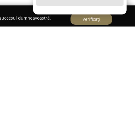
e succesul dumneavoastră.
Verificați
168 în București,
Librăria 41 CLB - Calea
rcă drept un loc important pentru pasionații de
brărie reprezintă un reper în zona culturală a
ru dotarea sa bogată. Sortimentul său cuprinde
la edituri consacrate, acoperind o varietate largă
e interes.
aici se găsesc și articole de papetărie premium,
 educative, precum și opțiuni inspirate pentru