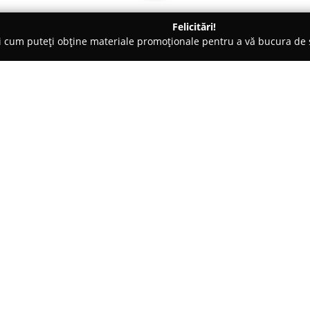
Felicitări!
ți cum puteți obține materiale promoționale pentru a vă bucura d
Bucureşti
Libraria 41 CLB - Calea Dorobantilor - Lumina
r - Lumina
Despre companie:
Amplasată pe Calea Dorobanți 
Dorobanților - Lumina
se rema
lectură și nu numai. Această li
orașului, fiind cunoscută pent
Arată mai multe >>
numeroase titluri provenite de 
de genuri literare și domenii d
Pe lângă diversitatea de cărți, 
rechizite pentru școală, jocuri