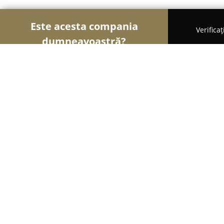
Este acesta compania
Verifica
dumneavoastră?
Șoimii Librăriilor
Edituri, Librării, Anticariate - 
Libraria 41 CLB - Calea Dorobantilo
9.3
(327)
Bucureşti, Calea Dorobanți 168
Afișează numărul de telefon