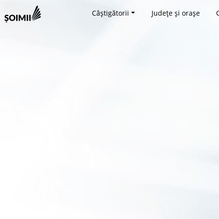
Câștigătorii
Județe și orașe