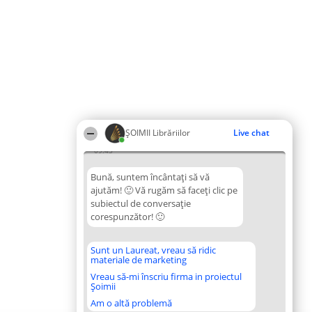
ȘOIMII Librăriilor
Live chat
09:45
Bună, suntem încântați să vă
ajutăm! 🙂 Vă rugăm să faceți clic pe
subiectul de conversație
corespunzător! 🙂
Sunt un Laureat, vreau să ridic
materiale de marketing
Vreau să-mi înscriu firma in proiectul
Șoimii
Am o altă problemă