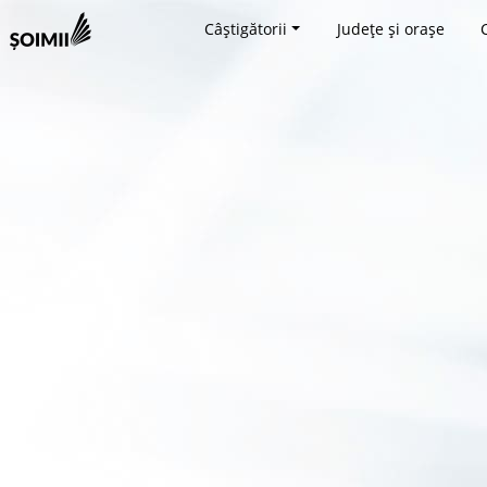
Câștigătorii
Județe și orașe