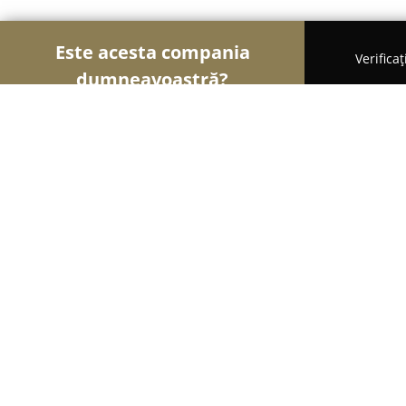
Este acesta compania
Verifica
dumneavoastră?
Șoimii Librăriilor
Edituri, Librării, Anticariate - 
Anticariat Unu
9.4
(1575)
Bucureşti, Strada Academiei 4-6
Afișează numărul de telefon