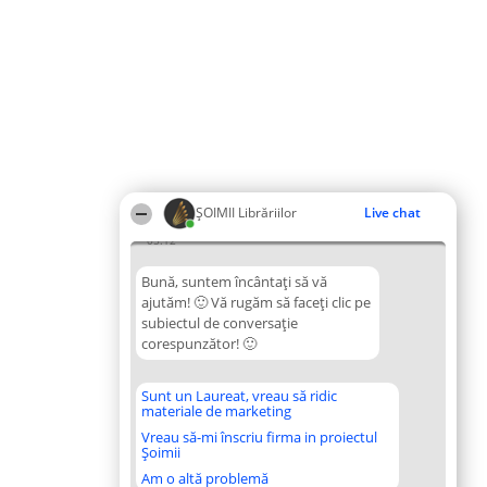
ȘOIMII Librăriilor
Live chat
05:12
Bună, suntem încântați să vă
ajutăm! 🙂 Vă rugăm să faceți clic pe
subiectul de conversație
corespunzător! 🙂
Sunt un Laureat, vreau să ridic
materiale de marketing
Vreau să-mi înscriu firma in proiectul
Șoimii
Am o altă problemă