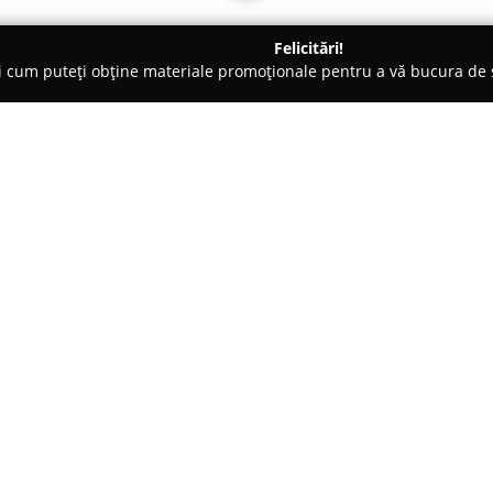
Felicitări!
ți cum puteți obține materiale promoționale pentru a vă bucura d
Bucureşti
Anticariat Unu
Despre companie:
Situată în centrul Bucureștiulu
librărie care pune la dispoziție
Deschisă din anul 2008, această
extinsă, incluzând materiale ce 
Arată mai multe >>
contemporane.
Anticariat Unu oferă o varieta
bibliofilie, artă, istorie, arhite
asemenea, în oferta sa se regăse