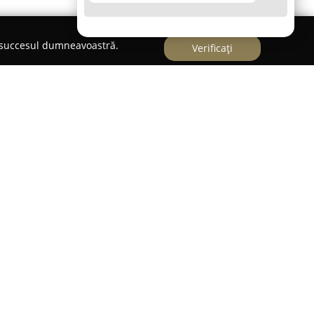
e succesul dumneavoastră.
Verificați
i, pe Strada Academiei 4-6,
Anticariat Unu
este o
 o gamă largă de cărți și obiecte de colecție.
 locație culturală se remarcă printr-o selecție
datează din secolul al XVI-lea până la apariții
te de volume provenite din domenii precum
ctură, pedagogie, filosofie sau literatură. De
sc obiecte de decor, tablouri, icoane, fotografii