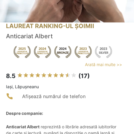
LAUREAT RANKING-UL ȘOIMII
Anticariat Albert
Arată mai multe >>
8.5
(17)
Iaşi, Lăpușneanu
Afișează numărul de telefon
Despre companie:
Anticariat Albert
reprezintă o librărie adresată iubitorilor
de carte și lectură, punând la dispoziție o gamă largă și