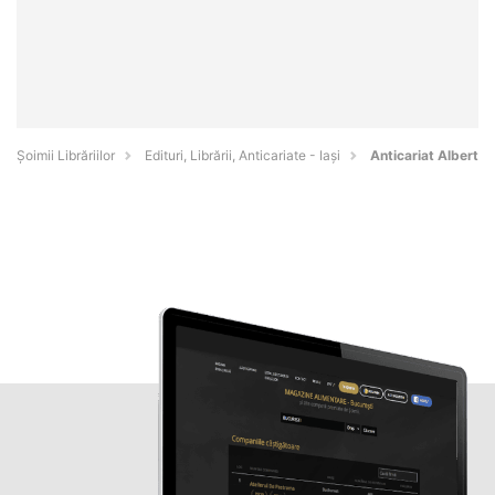
Șoimii Librăriilor
Edituri, Librării, Anticariate - Iaşi
Anticariat Albert