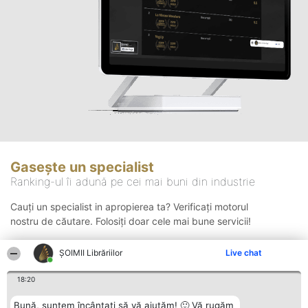
Gasește un specialist
Ranking-ul îi adună pe cei mai buni din industrie
Cauți un specialist in apropierea ta? Verificați motorul
nostru de căutare. Folosiți doar cele mai bune servicii!
ȘOIMII Librăriilor
Live chat
Căutare
18:20
Bună, suntem încântați să vă ajutăm! 🙂 Vă rugăm