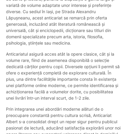
variată de volume adaptate unor interese și preferințe
diverse. Cu sediul în Iași, pe Strada Alexandru
Lăpușneanu, acest anticariat se remarcă prin oferta
generoasă, incluzând atât literatură românească și
universală, cât și enciclopedii, dicționare sau titluri din
domenii specializate precum arta, istoria, filosofia,
psihologia, științele sau medicina.
Anticariatul asigură acces atât la opere clasice, cât și la
volume rare, fiind de asemenea disponibilă o selecție
dedicată cărților pentru copii. Diversele opțiuni îi permit să
ofere o experiență completă de explorare culturală. În
plus, una dintre facilitățile importante consta în existența
unei platforme online moderne, ce permite identificarea și
achiziționarea facilă a volumelor dorite, cu posibilitatea
unei livrări într-un interval scurt, de 1-2 zile.
Prin integrarea unei abordări moderne alături de o
preocupare constantă pentru cultura scrisă, Anticariat
Albert s-a consolidat drept un reper sigur pentru publicul
pasionat de lectură, aducând satisfacția explorării unor noi