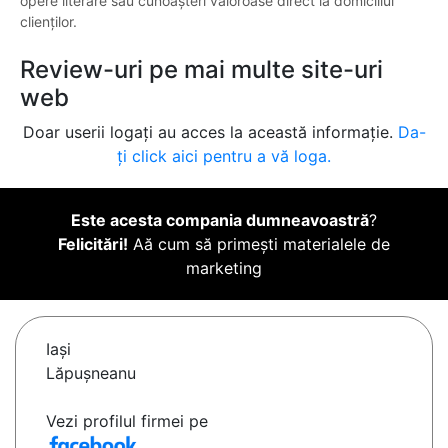
opere literare sau cunoașteri valoroase direct la domiciliul
clienților.
Review-uri pe mai multe site-uri
web
Doar userii logați au acces la această informație.
Da-
ți click aici pentru a vă loga.
Este acesta compania dumneavoastră
?
Felicitări!
Aă cum să primești materialele de
marketing
Iaşi
Lăpușneanu
Vezi profilul firmei pe