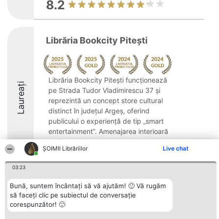
8.2
Librăria Bookcity Pitești
Librăria Bookcity Pitești funcționează
Laureați
pe Strada Tudor Vladimirescu 37 și
reprezintă un concept store cultural
distinct în județul Argeș, oferind
publicului o experiență de tip „smart
entertainment”. Amenajarea interioară
amintește de un centru ...
ȘOIMII Librăriilor
Live chat
10
03:23
Bună, suntem încântați să vă ajutăm! 🙂 Vă rugăm
Organizator Ranking
Plebiscyt
Contact
să faceți clic pe subiectul de conversație
BRIGHT SOLUTIONS BR SRL
Câștigătorii
Contact
corespunzător! 🙂
Aleea Timisul De Sus 2 Bl. A30
Lista Tuturor
Sc. A Et. 4 Ap. 13 Cod 061952
Laureaților