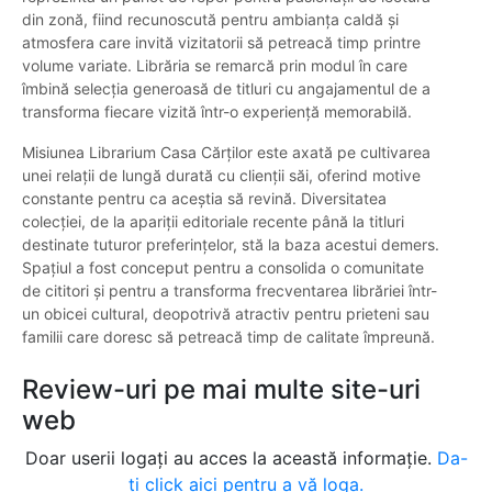
din zonă, fiind recunoscută pentru ambianța caldă și
atmosfera care invită vizitatorii să petreacă timp printre
volume variate. Librăria se remarcă prin modul în care
îmbină selecția generoasă de titluri cu angajamentul de a
transforma fiecare vizită într-o experiență memorabilă.
Misiunea Librarium Casa Cărților este axată pe cultivarea
unei relații de lungă durată cu clienții săi, oferind motive
constante pentru ca aceștia să revină. Diversitatea
colecției, de la apariții editoriale recente până la titluri
destinate tuturor preferințelor, stă la baza acestui demers.
Spațiul a fost conceput pentru a consolida o comunitate
de cititori și pentru a transforma frecventarea librăriei într-
un obicei cultural, deopotrivă atractiv pentru prieteni sau
familii care doresc să petreacă timp de calitate împreună.
Review-uri pe mai multe site-uri
web
Doar userii logați au acces la această informație.
Da-
ți click aici pentru a vă loga.