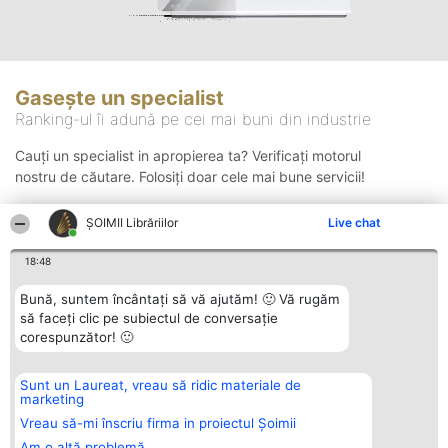
Gasește un specialist
Ranking-ul îi adună pe cei mai buni din industrie
Cauți un specialist in apropierea ta? Verificați motorul
nostru de căutare. Folosiți doar cele mai bune servicii!
ȘOIMII Librăriilor
Live chat
Căutare
18:48
Bună, suntem încântați să vă ajutăm! 🙂 Vă rugăm
să faceți clic pe subiectul de conversație
corespunzător! 🙂
Sunt un Laureat, vreau să ridic materiale de
Organizator Ranking
Plebiscyt
Contact
marketing
BRIGHT SOLUTIONS BR SRL
Câștigătorii
Contact
Aleea Timisul De Sus 2 Bl. A30
Lista Tuturor
Vreau să-mi înscriu firma in proiectul Șoimii
Sc. A Et. 4 Ap. 13 Cod 061952
Laureaților
Am o altă problemă
București
Reguli