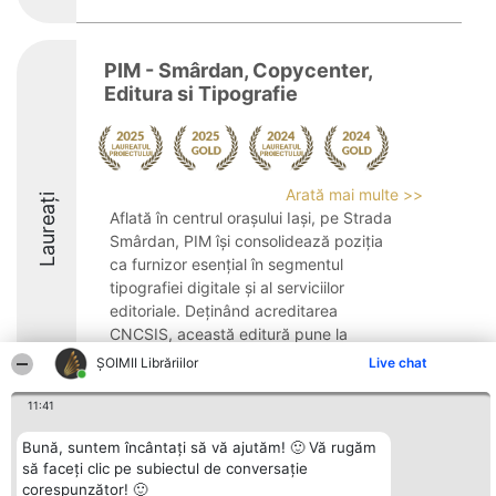
PIM - Smârdan, Copycenter,
Editura si Tipografie
Arată mai multe >>
Laureați
Aflată în centrul orașului Iași, pe Strada
Smârdan, PIM își consolidează poziția
ca furnizor esențial în segmentul
tipografiei digitale și al serviciilor
editoriale. Deținând acreditarea
CNCSIS, această editură pune la
dispoziție servicii variate, ...
ȘOIMII Librăriilor
Live chat
9.2
11:41
Bună, suntem încântați să vă ajutăm! 🙂 Vă rugăm
să faceți clic pe subiectul de conversație
Organizator Ranking
Plebiscyt
Contact
corespunzător! 🙂
BRIGHT SOLUTIONS BR SRL
Câștigătorii
Contact