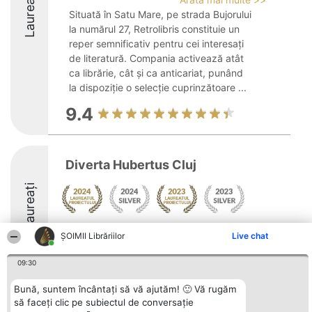
Laureați
Situată în Satu Mare, pe strada Bujorului
la numărul 27, Retrolibris constituie un
reper semnificativ pentru cei interesați
de literatură. Compania activează atât
ca librărie, cât și ca anticariat, punând
la dispoziție o selecție cuprinzătoare ...
9.4
Diverta Hubertus Cluj
Laureați
Arată mai multe >>
ȘOIMII Librăriilor
Live chat
09:30
Bună, suntem încântați să vă ajutăm! 🙂 Vă rugăm
să faceți clic pe subiectul de conversație
Organizator Ranking
Plebiscyt
Contact