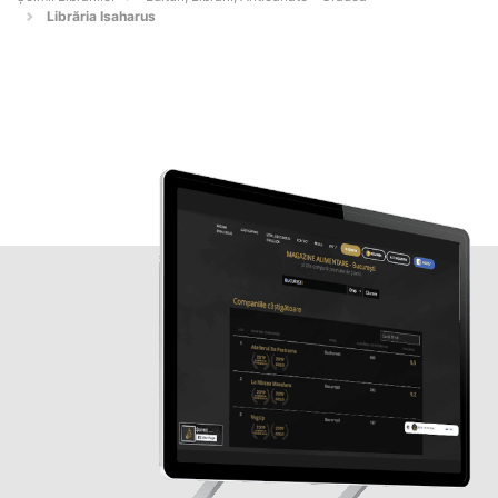
Librăria Isaharus