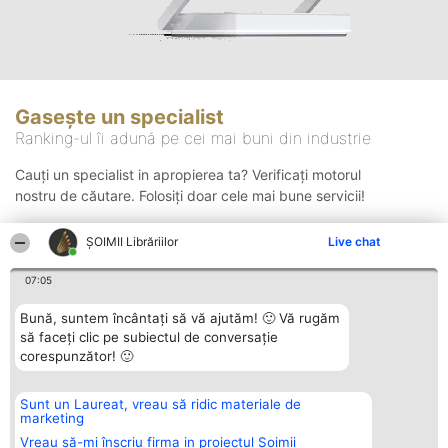
Gasește un specialist
Ranking-ul îi adună pe cei mai buni din industrie
Cauți un specialist in apropierea ta? Verificați motorul
nostru de căutare. Folosiți doar cele mai bune servicii!
ȘOIMII Librăriilor
Live chat
Căutare
07:05
Bună, suntem încântați să vă ajutăm! 🙂 Vă rugăm
să faceți clic pe subiectul de conversație
corespunzător! 🙂
Sunt un Laureat, vreau să ridic materiale de
Organizator Ranking
Plebiscyt
Contact
marketing
BRIGHT SOLUTIONS BR SRL
Câștigătorii
Contact
Aleea Timisul De Sus 2 Bl. A30
Lista Tuturor
Vreau să-mi înscriu firma in proiectul Șoimii