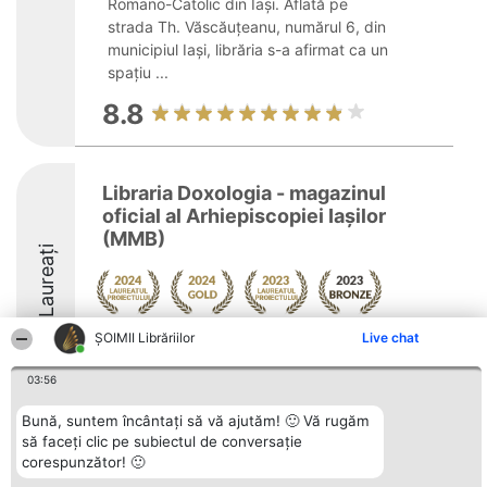
Romano-Catolic din Iași. Aflată pe
strada Th. Văscăuțeanu, numărul 6, din
municipiul Iași, librăria s-a afirmat ca un
spațiu ...
8.8
Libraria Doxologia - magazinul
oficial al Arhiepiscopiei Iașilor
(MMB)
Laureați
Arată mai multe >>
ȘOIMII Librăriilor
Live chat
03:56
Bună, suntem încântați să vă ajutăm! 🙂 Vă rugăm
să faceți clic pe subiectul de conversație
Organizator Ranking
Plebiscyt
Contact
corespunzător! 🙂
BRIGHT SOLUTIONS BR SRL
Câștigătorii
Contact