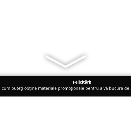
Felicitări!
ți cum puteți obține materiale promoționale pentru a vă bucura d
Prahova
Add Store