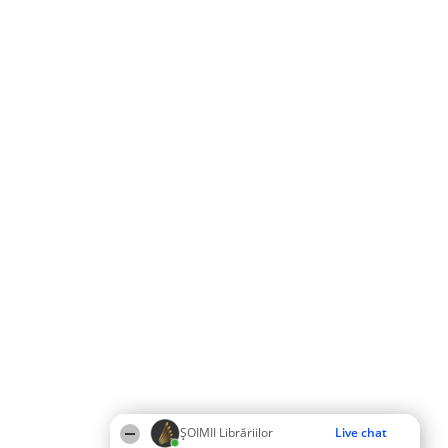
ȘOIMII Librăriilor
Live chat