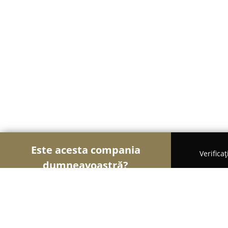
Este acesta compania
Verifica
dumneavoastră?
Șoimii Librăriilor
Edituri, Librării, Anticariate - 