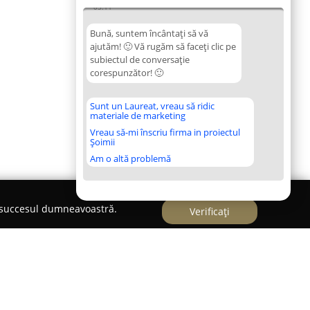
05:11
Bună, suntem încântați să vă
ajutăm! 🙂 Vă rugăm să faceți clic pe
subiectul de conversație
corespunzător! 🙂
Sunt un Laureat, vreau să ridic
materiale de marketing
Vreau să-mi înscriu firma in proiectul
Șoimii
Am o altă problemă
e succesul dumneavoastră.
Verificați