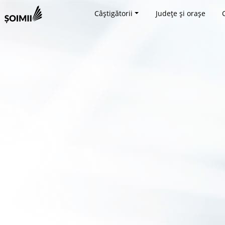
Câștigătorii
Județe și orașe