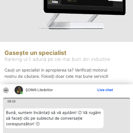
Gasește un specialist
Ranking-ul îi adună pe cei mai buni din industrie
Cauți un specialist in apropierea ta? Verificați motorul
nostru de căutare. Folosiți doar cele mai bune servicii!
ȘOIMII Librăriilor
Live chat
Căutare
09:33
Bună, suntem încântați să vă ajutăm! 🙂 Vă rugăm
să faceți clic pe subiectul de conversație
corespunzător! 🙂