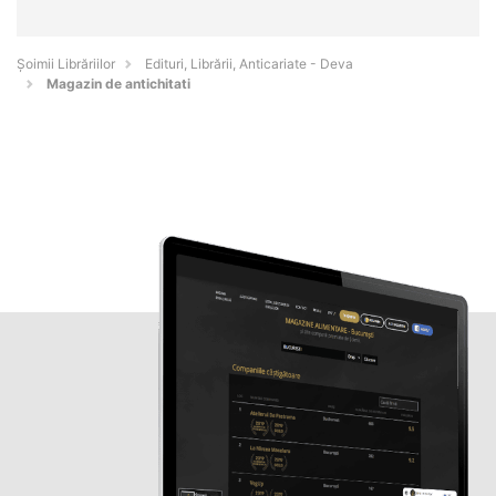
Șoimii Librăriilor
Edituri, Librării, Anticariate - Deva
Magazin de antichitati