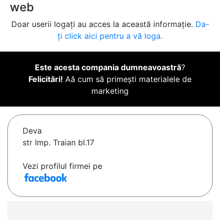
web
Doar userii logați au acces la această informație.
Da-
ți click aici pentru a vă loga.
Este acesta compania dumneavoastră
?
Felicitări!
Aă cum să primești materialele de
marketing
Deva
str Imp. Traian bl.17
Vezi profilul firmei pe