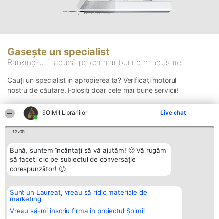
Gasește un specialist
Ranking-ul îi adună pe cei mai buni din industrie
Cauți un specialist in apropierea ta? Verificați motorul
nostru de căutare. Folosiți doar cele mai bune servicii!
ȘOIMII Librăriilor
Live chat
Căutare
12:05
Bună, suntem încântați să vă ajutăm! 🙂 Vă rugăm
să faceți clic pe subiectul de conversație
corespunzător! 🙂
Sunt un Laureat, vreau să ridic materiale de
Organizator Ranking
Plebiscyt
Contact
marketing
BRIGHT SOLUTIONS BR SRL
Câștigătorii
Contact
Aleea Timisul De Sus 2 Bl. A30
Lista Tuturor
Vreau să-mi înscriu firma in proiectul Șoimii
Sc. A Et. 4 Ap. 13 Cod 061952
Laureaților