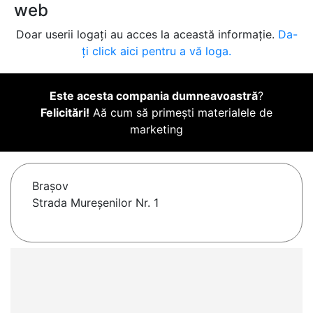
web
Doar userii logați au acces la această informație.
Da-
ți click aici pentru a vă loga.
Este acesta compania dumneavoastră
?
Felicitări!
Aă cum să primești materialele de
marketing
Braşov
Strada Mureșenilor Nr. 1