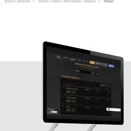
Șoimii Librăriilor
Edituri, Librării, Anticariate - Braşov
Okian