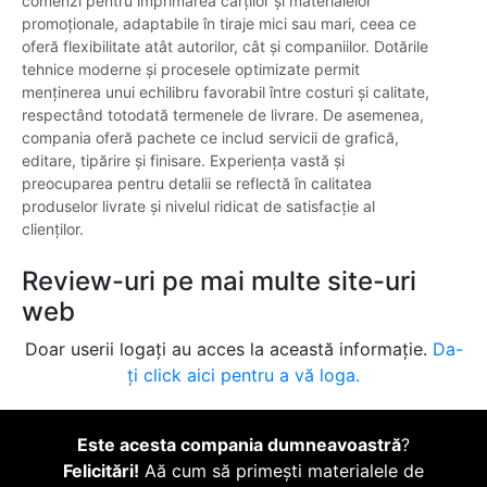
comenzi pentru imprimarea cărților și materialelor
promoționale, adaptabile în tiraje mici sau mari, ceea ce
oferă flexibilitate atât autorilor, cât și companiilor. Dotările
tehnice moderne și procesele optimizate permit
menținerea unui echilibru favorabil între costuri și calitate,
respectând totodată termenele de livrare. De asemenea,
compania oferă pachete ce includ servicii de grafică,
editare, tipărire și finisare. Experiența vastă și
preocuparea pentru detalii se reflectă în calitatea
produselor livrate și nivelul ridicat de satisfacție al
clienților.
Review-uri pe mai multe site-uri
web
Doar userii logați au acces la această informație.
Da-
ți click aici pentru a vă loga.
Este acesta compania dumneavoastră
?
Felicitări!
Aă cum să primești materialele de