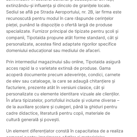
extinzându-și influența și dincolo de granițele locale.
Sediul se află pe Strada Aeroportului, nr. 2B, iar firma este
recunoscută pentru modul în care răspunde cerințelor
pieței, punând la dispoziție o ofertă largă de produse
specializate. Furnizor principal de tipizate pentru școli și
companii, Tipotaida propune atât forme standard, cât și
personalizate, acestea fiind adaptate rigorilor specifice
domeniului educațional sau mediului de afaceri.
Prin intermediul magazinului său online, Tipotaida asigură
acces rapid la o varietate extinsă de produse. Gama
acoperă documente precum adeverințe, condici, carnete
de elev sau cataloage, la care se adaugă chitanțiere și
facturiere, prezente atât în versiuni clasice, cât și
personalizate cu elemente identitare vizuale ale clienților.
În afara tipizatelor, portofoliul include și volume diverse –
de la auxiliare școlare și culegeri, până la ghiduri pentru
cadre didactice, literatură pentru copii, materiale de
cultură generală și povești.
Un element diferențiator constă în capacitatea de a realiza