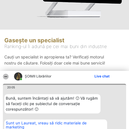
Gasește un specialist
Ranking-ul îi adună pe cei mai buni din industrie
Cauți un specialist in apropierea ta? Verificați motorul
nostru de căutare. Folosiți doar cele mai bune servicii!
ȘOIMII Librăriilor
Live chat
Căutare
20:05
Bună, suntem încântați să vă ajutăm! 🙂 Vă rugăm
să faceți clic pe subiectul de conversație
corespunzător! 🙂
Sunt un Laureat, vreau să ridic materiale de
Organizator Ranking
Plebiscyt
Contact
marketing
BRIGHT SOLUTIONS BR SRL
Câștigătorii
Contact