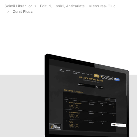
Șoimii Librăriilor
Edituri, Librării, Anticariate - Miercurea-Ciuc
Zenit Plusz