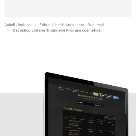
Șoimii Librăriilor
Edituri, Librării, Anticariate - Bucureşti
Dacoshop Librarie Tutungerie Produse cosmetice