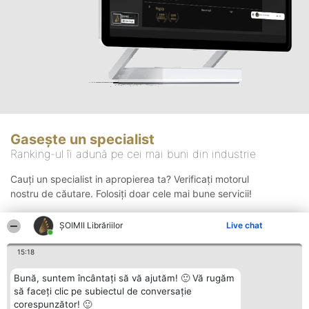
Gasește un specialist
Ranking-ul îi adună pe cei mai buni din industrie
Cauți un specialist in apropierea ta? Verificați motorul
nostru de căutare. Folosiți doar cele mai bune servicii!
ȘOIMII Librăriilor
Live chat
Căutare
15:18
Bună, suntem încântați să vă ajutăm! 🙂 Vă rugăm
să faceți clic pe subiectul de conversație
corespunzător! 🙂