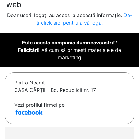
web
Doar userii logați au acces la această informație.
Da-
ți click aici pentru a vă loga.
Este acesta compania dumneavoastră
?
Felicitări!
Aă cum să primești materialele de
marketing
Piatra Neamţ
CASA CĂRȚII - Bd. Republicii nr. 17
Vezi profilul firmei pe