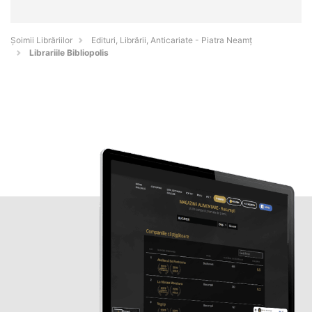
Șoimii Librăriilor
Edituri, Librării, Anticariate - Piatra Neamţ
Librariile Bibliopolis