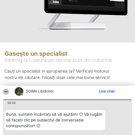
Gasește un specialist
Ranking-ul îi adună pe cei mai buni din industrie
Cauți un specialist in apropierea ta? Verificați motorul
nostru de căutare. Folosiți doar cele mai bune servicii!
ȘOIMII Librăriilor
Live chat
Căutare
02:02
Bună, suntem încântați să vă ajutăm! 🙂 Vă rugăm
să faceți clic pe subiectul de conversație
corespunzător! 🙂