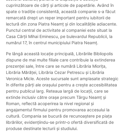
cuprinzătoare de cărți și articole de papetărie. Având în
spate o tradiție consistentă, această companie s-a făcut
remarcată drept un reper important pentru iubitorii de
lectură din zona Piatra Neamț și din localitățile adiacente.
Punctul central de activitate al companiei este situat la
Casa Cărții Mihai Eminescu, pe bulevardul Republicii, la
numărul 17, în centrul municipiului Piatra Neamț.
Pe lângă această locație principală, Librăriile Bibliopolis
dispune de mai multe filiale care contribuie la extinderea
prezenței sale, între care se numără Librăria Miorița,
Librăria Mărăței, Librăria Cezar Petrescu și Librăria
Veronica Micle. Aceste sucursale sunt amplasate strategic
în diferite părți ale orașului pentru a crește accesibilitatea
pentru publicul larg. Reteaua largă de locații, care se
extinde inclusiv către orașe precum Târgu Neamț și
Roman, reflectă acoperirea la nivel regional și
angajamentul firmului pentru promovarea accesului la
cultură. Compania se bucură de recunoaștere pe piața
librăriilor, evidențiindu-se printr-o ofertă diversificată de
produse destinate lecturii și studiului.