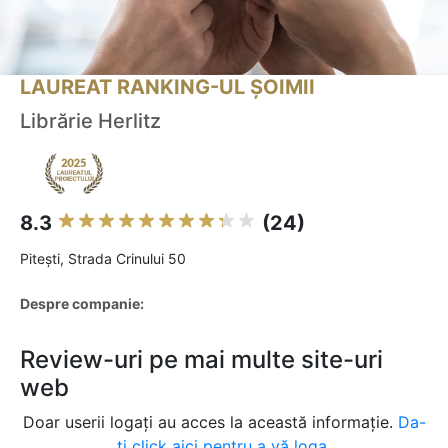
LAUREAT RANKING-UL ȘOIMII
Librărie Herlitz
8.3
(24)
Piteşti, Strada Crinului 50
Despre companie:
Review-uri pe mai multe site-uri
web
Doar userii logați au acces la această informație.
Da-
ți click aici pentru a vă loga.