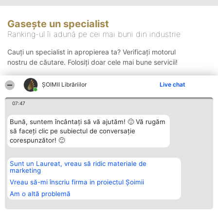
Gasește un specialist
Ranking-ul îi adună pe cei mai buni din industrie
Cauți un specialist in apropierea ta? Verificați motorul
nostru de căutare. Folosiți doar cele mai bune servicii!
ȘOIMII Librăriilor
Live chat
Căutare
07:47
Bună, suntem încântați să vă ajutăm! 🙂 Vă rugăm
să faceți clic pe subiectul de conversație
corespunzător! 🙂
Sunt un Laureat, vreau să ridic materiale de
Organizator Ranking
Plebiscyt
Contact
marketing
BRIGHT SOLUTIONS BR SRL
Câștigătorii
Contact
Aleea Timisul De Sus 2 Bl. A30
Lista Tuturor
Vreau să-mi înscriu firma in proiectul Șoimii
Sc. A Et. 4 Ap. 13 Cod 061952
Laureaților
Am o altă problemă
București
Reguli
CUI 36737675
Statut
tel: +40 770 990 492
Politica de
confidențialitate