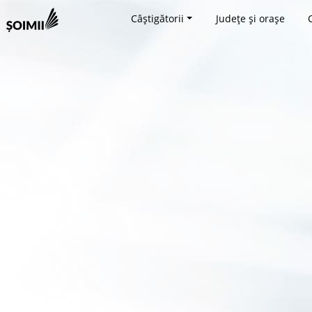
Câștigătorii
Județe și orașe