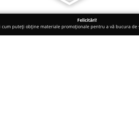
Felicitări!
ți cum puteți obține materiale promoționale pentru a vă bucura d
Cluj-Napoca
Editura IDEA
Despre companie:
Editura IDEA
reprezintă o preze
Cluj-Napoca, având ca principa
stimulează reflecția asupra aspec
anul 2001, editura s-a remarca
Arată mai multe >>
limba română opere semnificati
actualitate a artei. Acest tip d
unor întrebări fundamentale în