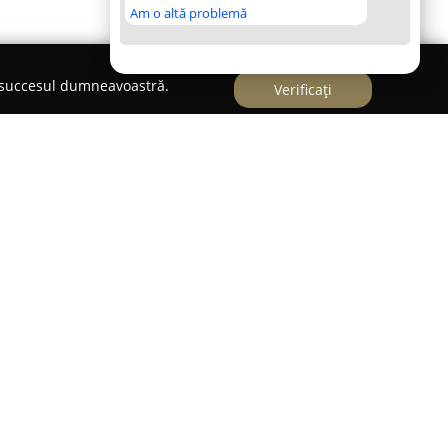
Am o altă problemă
e succesul dumneavoastră.
Verificați
nță importantă în sectorul editorial al orașului
lă misiune publicarea de lucrări esențiale ce
telor artistice, sociale și politice. Înființată în
t prin abordarea consecventă de a traduce în
ve din sfera filosofiei contemporane și teoria de
e activitate facilitează integrarea și aprofundarea
 discursul intelectual din România.