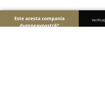
Este acesta compania
Verifica
dumneavoastră?
Șoimii Librăriilor
Edituri, Librării, Anticariate - 
Editura IDEA
8.4
(9)
Cluj-Napoca, Str. Ion C. Brătianu, nr. 43