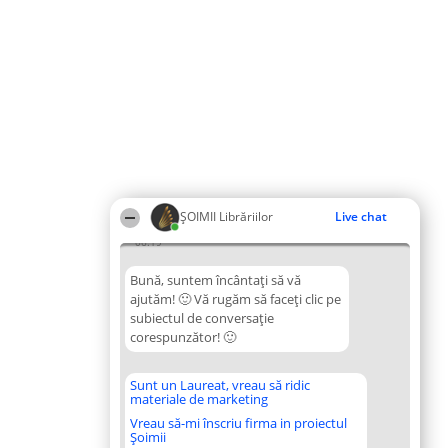
ȘOIMII Librăriilor
Live chat
06:19
Bună, suntem încântați să vă
ajutăm! 🙂 Vă rugăm să faceți clic pe
subiectul de conversație
corespunzător! 🙂
Sunt un Laureat, vreau să ridic
materiale de marketing
Vreau să-mi înscriu firma in proiectul
Șoimii