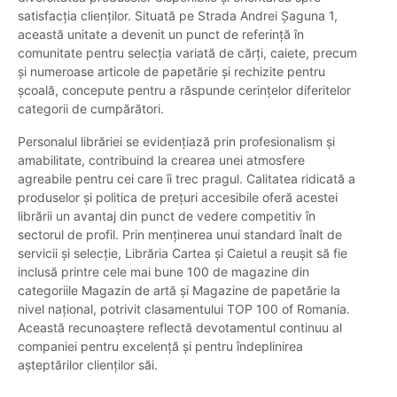
satisfacția clienților. Situată pe Strada Andrei Șaguna 1,
această unitate a devenit un punct de referință în
comunitate pentru selecția variată de cărți, caiete, precum
și numeroase articole de papetărie și rechizite pentru
școală, concepute pentru a răspunde cerințelor diferitelor
categorii de cumpărători.
Personalul librăriei se evidențiază prin profesionalism și
amabilitate, contribuind la crearea unei atmosfere
agreabile pentru cei care îi trec pragul. Calitatea ridicată a
produselor și politica de prețuri accesibile oferă acestei
librării un avantaj din punct de vedere competitiv în
sectorul de profil. Prin menținerea unui standard înalt de
servicii și selecție, Librăria Cartea și Caietul a reușit să fie
inclusă printre cele mai bune 100 de magazine din
categoriile Magazin de artă și Magazine de papetărie la
nivel național, potrivit clasamentului TOP 100 of Romania.
Această recunoaștere reflectă devotamentul continuu al
companiei pentru excelență și pentru îndeplinirea
așteptărilor clienților săi.