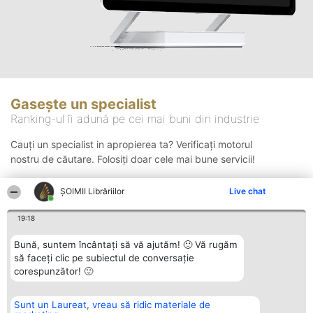
Gasește un specialist
Ranking-ul îi adună pe cei mai buni din industrie
Cauți un specialist in apropierea ta? Verificați motorul
nostru de căutare. Folosiți doar cele mai bune servicii!
ȘOIMII Librăriilor
Live chat
Căutare
19:18
Bună, suntem încântați să vă ajutăm! 🙂 Vă rugăm
să faceți clic pe subiectul de conversație
corespunzător! 🙂
Sunt un Laureat, vreau să ridic materiale de
Organizator Ranking
Plebiscyt
Contact