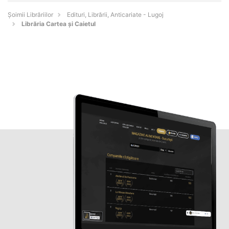
Șoimii Librăriilor
Edituri, Librării, Anticariate - Lugoj
Librăria Cartea și Caietul