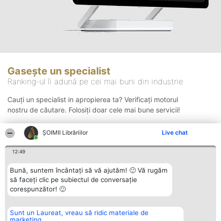
Gasește un specialist
Ranking-ul îi adună pe cei mai buni din industrie
Cauți un specialist in apropierea ta? Verificați motorul
nostru de căutare. Folosiți doar cele mai bune servicii!
ȘOIMII Librăriilor
Live chat
Căutare
12:49
Bună, suntem încântați să vă ajutăm! 🙂 Vă rugăm
să faceți clic pe subiectul de conversație
corespunzător! 🙂
Sunt un Laureat, vreau să ridic materiale de
Organizator Ranking
Plebiscyt
Contact
marketing
BRIGHT SOLUTIONS BR SRL
Câștigătorii
Contact