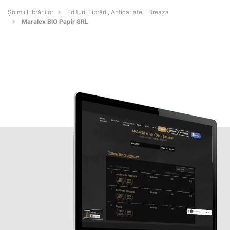
Șoimii Librăriilor
Edituri, Librării, Anticariate - Breaza
Maralex BIO Papir SRL