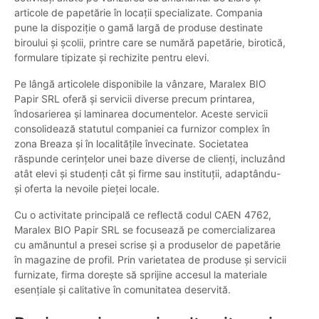
articole de papetărie în locații specializate. Compania
pune la dispoziție o gamă largă de produse destinate
biroului și școlii, printre care se numără papetărie, birotică,
formulare tipizate și rechizite pentru elevi.
Pe lângă articolele disponibile la vânzare, Maralex BIO
Papir SRL oferă și servicii diverse precum printarea,
îndosarierea și laminarea documentelor. Aceste servicii
consolidează statutul companiei ca furnizor complex în
zona Breaza și în localitățile învecinate. Societatea
răspunde cerințelor unei baze diverse de clienți, incluzând
atât elevi și studenți cât și firme sau instituții, adaptându-
și oferta la nevoile pieței locale.
Cu o activitate principală ce reflectă codul CAEN 4762,
Maralex BIO Papir SRL se focusează pe comercializarea
cu amănuntul a presei scrise și a produselor de papetărie
în magazine de profil. Prin varietatea de produse și servicii
furnizate, firma dorește să sprijine accesul la materiale
esențiale și calitative în comunitatea deservită.