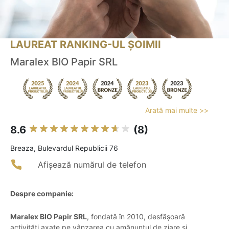
LAUREAT RANKING-UL ȘOIMII
Maralex BIO Papir SRL
Arată mai multe >>
8.6
(8)
Breaza, Bulevardul Republicii 76
Afișează numărul de telefon
Despre companie:
Maralex BIO Papir SRL
, fondată în 2010, desfășoară
activități axate pe vânzarea cu amănuntul de ziare și