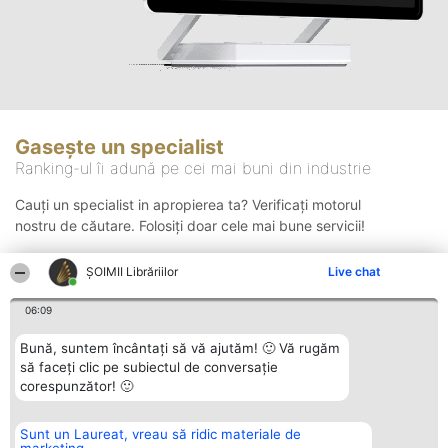
Gasește un specialist
Ranking-ul îi adună pe cei mai buni din industrie
Cauți un specialist in apropierea ta? Verificați motorul
nostru de căutare. Folosiți doar cele mai bune servicii!
ȘOIMII Librăriilor
Live chat
Căutare
06:09
Bună, suntem încântați să vă ajutăm! 🙂 Vă rugăm
să faceți clic pe subiectul de conversație
corespunzător! 🙂
Sunt un Laureat, vreau să ridic materiale de
Organizator Ranking
Plebiscyt
Contact