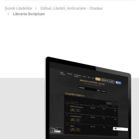
Șoimii Librăriilor
Edituri, Librării, Anticariate - Oradea
Libraria Scriptum