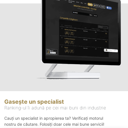
Gasește un specialist
Ranking-ul îi adună pe cei mai buni din industrie
Cauți un specialist in apropierea ta? Verificați motorul
nostru de căutare. Folosiți doar cele mai bune servicii!