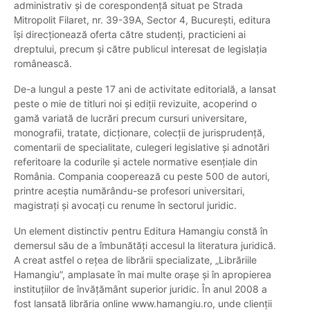
administrativ și de corespondență situat pe Strada
Mitropolit Filaret, nr. 39-39A, Sector 4, București, editura
își direcționează oferta către studenți, practicieni ai
dreptului, precum și către publicul interesat de legislația
românească.
De-a lungul a peste 17 ani de activitate editorială, a lansat
peste o mie de titluri noi și ediții revizuite, acoperind o
gamă variată de lucrări precum cursuri universitare,
monografii, tratate, dicționare, colecții de jurisprudență,
comentarii de specialitate, culegeri legislative și adnotări
referitoare la codurile și actele normative esențiale din
România. Compania cooperează cu peste 500 de autori,
printre aceștia numărându-se profesori universitari,
magistrați și avocați cu renume în sectorul juridic.
Un element distinctiv pentru Editura Hamangiu constă în
demersul său de a îmbunătăți accesul la literatura juridică.
A creat astfel o rețea de librării specializate, „Librăriile
Hamangiu”, amplasate în mai multe orașe și în apropierea
instituțiilor de învățământ superior juridic. În anul 2008 a
fost lansată librăria online www.hamangiu.ro, unde clienții