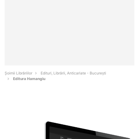
Șoimii Librăriilor
Edituri, Librării, Anticariate - Bucureşti
Editura Hamangiu