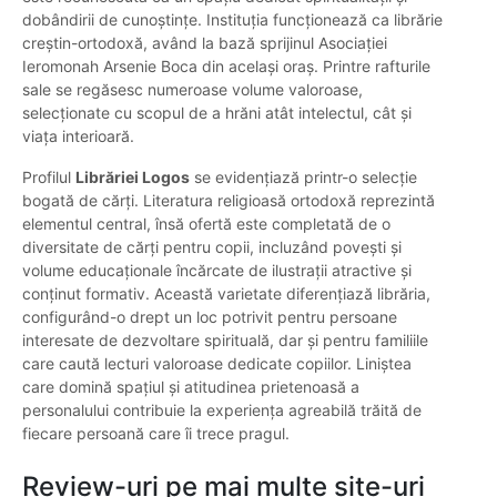
dobândirii de cunoștințe. Instituția funcționează ca librărie
creștin-ortodoxă, având la bază sprijinul Asociației
Ieromonah Arsenie Boca din același oraș. Printre rafturile
sale se regăsesc numeroase volume valoroase,
selecționate cu scopul de a hrăni atât intelectul, cât și
viața interioară.
Profilul
Librăriei Logos
se evidențiază printr-o selecție
bogată de cărți. Literatura religioasă ortodoxă reprezintă
elementul central, însă ofertă este completată de o
diversitate de cărți pentru copii, incluzând povești și
volume educaționale încărcate de ilustrații atractive și
conținut formativ. Această varietate diferențiază librăria,
configurând-o drept un loc potrivit pentru persoane
interesate de dezvoltare spirituală, dar și pentru familiile
care caută lecturi valoroase dedicate copiilor. Liniștea
care domină spațiul și atitudinea prietenoasă a
personalului contribuie la experiența agreabilă trăită de
fiecare persoană care îi trece pragul.
Review-uri pe mai multe site-uri