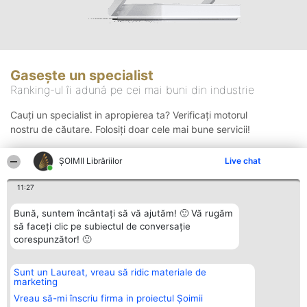
Gasește un specialist
Ranking-ul îi adună pe cei mai buni din industrie
Cauți un specialist in apropierea ta? Verificați motorul
nostru de căutare. Folosiți doar cele mai bune servicii!
ȘOIMII Librăriilor
Live chat
Căutare
11:27
Bună, suntem încântați să vă ajutăm! 🙂 Vă rugăm
să faceți clic pe subiectul de conversație
corespunzător! 🙂
Sunt un Laureat, vreau să ridic materiale de
Organizator Ranking
Plebiscyt
Contact
marketing
BRIGHT SOLUTIONS BR SRL
Câștigătorii
Contact
Aleea Timisul De Sus 2 Bl. A30
Lista Tuturor
Vreau să-mi înscriu firma in proiectul Șoimii
Sc. A Et. 4 Ap. 13 Cod 061952
Laureaților