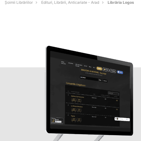
Șoimii Librăriilor
Edituri, Librării, Anticariate - Arad
Librăria Logos