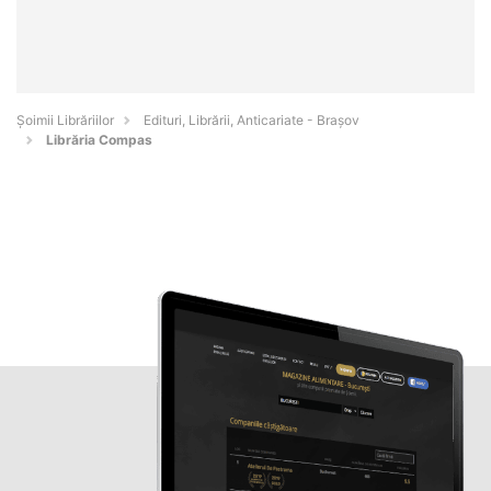
Șoimii Librăriilor
Edituri, Librării, Anticariate - Braşov
Librăria Compas