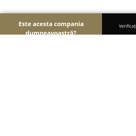
Este acesta compania
Verifica
dumneavoastră?
Șoimii Librăriilor
Edituri, Librării, Anticariate - 
DZC Tineretului
9
(31)
Bucureşti, Calea Văcărești 209
Afișează numărul de telefon