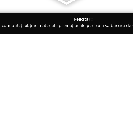
Felicitări!
ți cum puteți obține materiale promoționale pentru a vă bucura d
Bucureşti
DZC Tineretului
Despre companie:
DZC Tineretului
reprezintă un e
București, axându-se pe comerci
compania oferă o selecție extin
lectură, precum și altor categor
vânzarea cu amănuntul a cărțil
dar portofoliul companiei cupri
numără flori, plante, semințe,
și ziare.