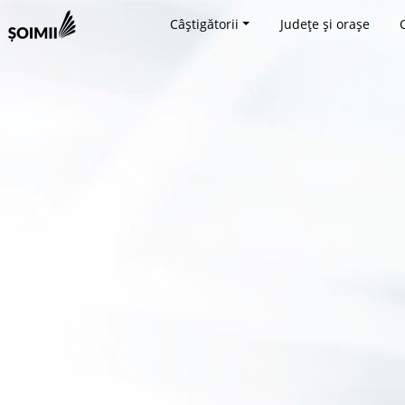
Câștigătorii
Județe și orașe