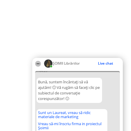
ȘOIMII Librăriilor
Live chat
04:25
Bună, suntem încântați să vă
ajutăm! 🙂 Vă rugăm să faceți clic pe
subiectul de conversație
corespunzător! 🙂
Sunt un Laureat, vreau să ridic
materiale de marketing
Vreau să-mi înscriu firma in proiectul
Șoimii