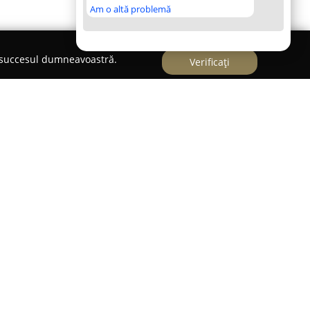
Am o altă problemă
e succesul dumneavoastră.
Verificați
lement familiar al sectorului de retail din
alizarea de cărți. Situată pe Calea Văcărești 209,
să de produse destinate celor interesați de
ii de consumatori. Principala activitate vizează
or prin intermediul unor magazine specializate,
nde și alte tipuri de produse, printre care se
 articole pentru animalele de companie, papetărie