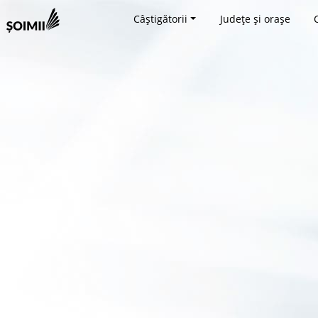
Câștigătorii
Județe și orașe