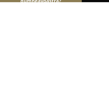
dumneavoastră?
Șoimii Librăriilor
Edituri, Librării, Anticariate - 
Libraria din centru JEAN BART S.R.L.
9
(79)
Mangalia, Șoseaua Constanței 4A
Afișează numărul de telefon