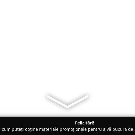
Felicitări!
ți cum puteți obține materiale promoționale pentru a vă bucura d