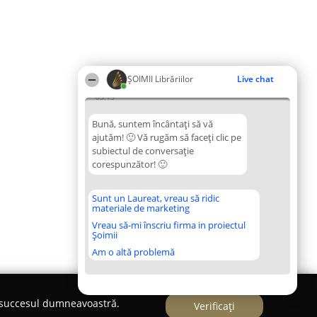
ȘOIMII Librăriilor
Live chat
05:13
Bună, suntem încântați să vă
ajutăm! 🙂 Vă rugăm să faceți clic pe
subiectul de conversație
corespunzător! 🙂
Sunt un Laureat, vreau să ridic
materiale de marketing
Vreau să-mi înscriu firma in proiectul
Șoimii
Am o altă problemă
e succesul dumneavoastră.
Verificați