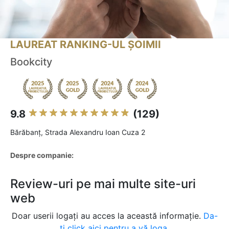
LAUREAT RANKING-UL ȘOIMII
Bookcity
9.8
(129)
Bărăbanţ, Strada Alexandru Ioan Cuza 2
Despre companie:
Review-uri pe mai multe site-uri
web
Doar userii logați au acces la această informație.
Da-
ți click aici pentru a vă loga.