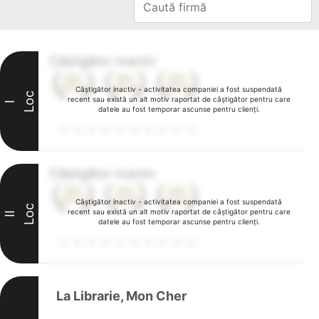
Câștigător inactiv
Câștigător inactiv - activitatea companiei a fost suspendată
Loc
recent sau există un alt motiv raportat de câștigător pentru care
I
datele au fost temporar ascunse pentru clienți.
Câștigător inactiv
Câștigător inactiv - activitatea companiei a fost suspendată
Loc
recent sau există un alt motiv raportat de câștigător pentru care
II
datele au fost temporar ascunse pentru clienți.
La Librarie, Mon Cher