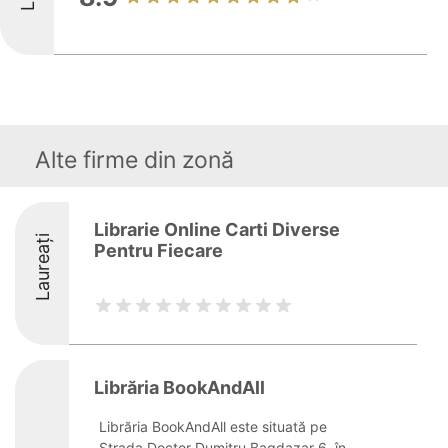
Alte firme din zonă
Librarie Online Carti Diverse
Laureați
Pentru Fiecare
Librăria BookAndAll
Librăria BookAndAll este situată pe
Strada Doctor Dumitru Bagdazar 6, în