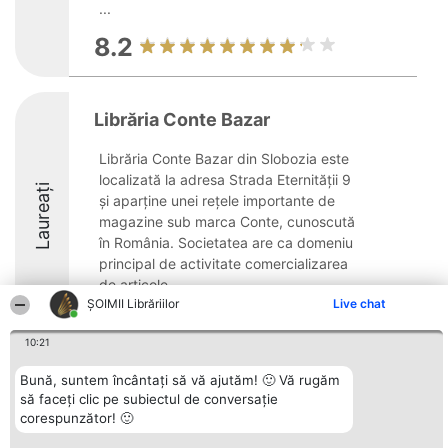
...
8.2
Librăria Conte Bazar
Librăria Conte Bazar din Slobozia este
localizată la adresa Strada Eternității 9
Laureați
și aparține unei rețele importante de
magazine sub marca Conte, cunoscută
în România. Societatea are ca domeniu
principal de activitate comercializarea
de articole ...
ȘOIMII Librăriilor
Live chat
8.4
10:21
Bună, suntem încântați să vă ajutăm! 🙂 Vă rugăm
Organizator Ranking
Plebiscyt
Contact
să faceți clic pe subiectul de conversație
BRIGHT SOLUTIONS BR SRL
Câștigătorii
Contact
corespunzător! 🙂
Aleea Timisul De Sus 2 Bl. A30
Lista Tuturor
Sc. A Et. 4 Ap. 13 Cod 061952
Laureaților